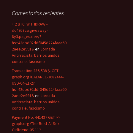
Comentarios recientes
+ 2 BTC. WITHDRAW -
dc4958ca.giveaway-
8y3.pages.dev/?
hs=42dbd92ddf045d224faaa60
2aee2e991&
en
Jornada
Antirracista: barrios unidos
contra el fascismo
Transaction 236,538 $. GET -
graph.org/BALANCE-3682444-
USD-04-21-2?
hs=42dbd92ddf045d224faaa60
2aee2e991&
en
Jornada
Antirracista: barrios unidos
contra el fascismo
Payment No. 441437 GET >>
graph.org/The-Best-AI-Sex-
Girlfriend-05-11?