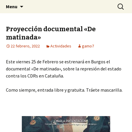
Centro Social Recuperado Gamonal
Skip
Buscar:
CSR Gamonal
Menu
to
content
Proyección documental «De
matinada»
22 febrero, 2022
Actividades
gamo7
Este viernes 25 de Febrero se estrenará en Burgos el
documental «De matinada», sobre la represión del estado
contra los CDRs en Cataluña.
Como siempre, entrada libre y gratuita. Tráete mascarilla.