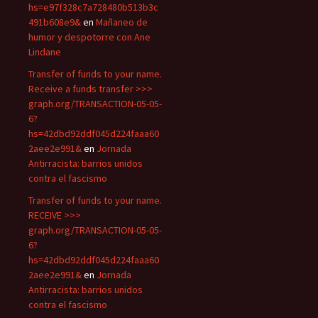
hs=e97f328c7a728480b513b3c
491b608e9&
en
Mañaneo de
humor y despotorre con Ane
Lindane
Transfer of funds to your name.
Receive a funds transfer >>>
graph.org/TRANSACTION-05-05-
6?
hs=42dbd92ddf045d224faaa60
2aee2e991&
en
Jornada
Antirracista: barrios unidos
contra el fascismo
Transfer of funds to your name.
RECEIVE >>>
graph.org/TRANSACTION-05-05-
6?
hs=42dbd92ddf045d224faaa60
2aee2e991&
en
Jornada
Antirracista: barrios unidos
contra el fascismo