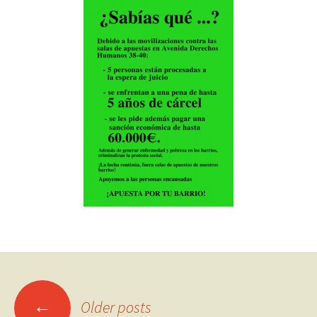
Posts
←
Older posts