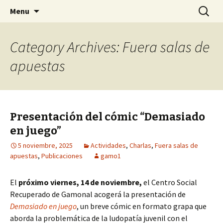
Centro Social Recuperado Gamonal
Skip
Buscar:
CSR Gamonal
Menu
to
content
Category Archives: Fuera salas de
apuestas
Presentación del cómic “Demasiado
en juego”
5 noviembre, 2025
Actividades
,
Charlas
,
Fuera salas de
apuestas
,
Publicaciones
gamo1
El
próximo viernes, 14 de noviembre,
el Centro Social
Recuperado de Gamonal acogerá la presentación de
Demasiado en juego
, un breve cómic en formato grapa que
aborda la problemática de la ludopatía juvenil con el