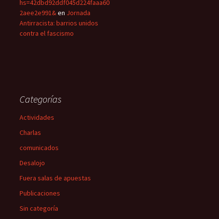
hs=42dbd92ddf045d224faaa60
2aee2e991&
en
Jornada
Antirracista: barrios unidos
contra el fascismo
Categorías
Actividades
Charlas
comunicados
Desalojo
Fuera salas de apuestas
Publicaciones
Sin categoría