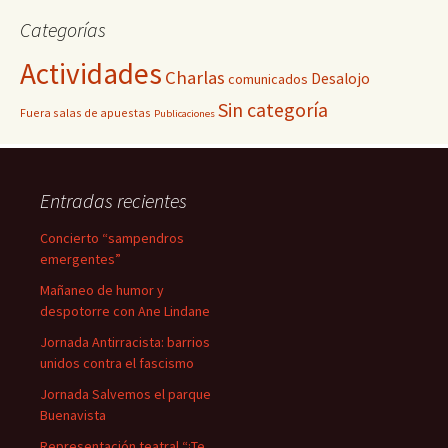
Categorías
Actividades
Charlas
Desalojo
comunicados
Sin categoría
Fuera salas de apuestas
Publicaciones
Entradas recientes
Concierto “sampendros
emergentes”
Mañaneo de humor y
despotorre con Ane Lindane
Jornada Antirracista: barrios
unidos contra el fascismo
Jornada Salvemos el parque
Buenavista
Representación teatral “¿Te