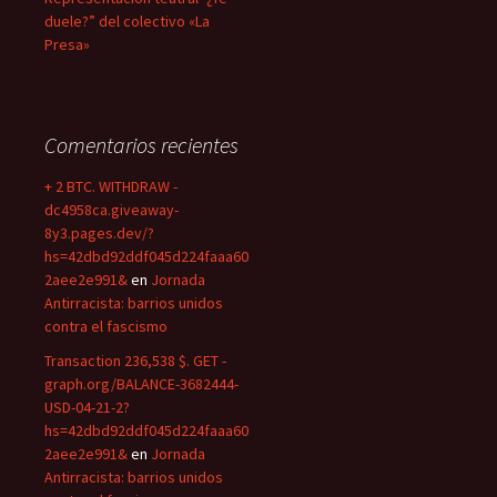
duele?” del colectivo «La
Presa»
Comentarios recientes
+ 2 BTC. WITHDRAW -
dc4958ca.giveaway-
8y3.pages.dev/?
hs=42dbd92ddf045d224faaa60
2aee2e991&
en
Jornada
Antirracista: barrios unidos
contra el fascismo
Transaction 236,538 $. GET -
graph.org/BALANCE-3682444-
USD-04-21-2?
hs=42dbd92ddf045d224faaa60
2aee2e991&
en
Jornada
Antirracista: barrios unidos