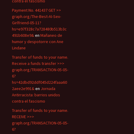
contra el fascismo
Payment No. 441437 GET >>
graph.org/The-Best-AI-Sex-
Girlfriend-05-11?
hs=e97f328c7a728480b513b3c
491b608e9&
en
Mañaneo de
humor y despotorre con Ane
Lindane
Transfer of funds to your name.
Receive a funds transfer >>>
graph.org/TRANSACTION-05-05-
6?
hs=42dbd92ddf045d224faaa60
2aee2e991&
en
Jornada
Antirracista: barrios unidos
contra el fascismo
Transfer of funds to your name.
RECEIVE >>>
graph.org/TRANSACTION-05-05-
6?