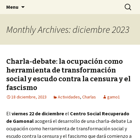
Centro Social Recuperado Gamonal
Skip
Buscar:
CSR Gamonal
Menu
to
content
Monthly Archives: diciembre 2023
Charla-debate: la ocupación como
herramienta de transformación
social y escudo contra la censura y el
fascismo
18 diciembre, 2023
Actividades
,
Charlas
gamo1
El
viernes 22 de diciembre
el
Centro Social Recuperado
de Gamonal
acogerá el desarrollo de una charla-debate La
ocupación como herramienta de transformación social y
escudo contra la censura y el fascismo que dará comienzo a