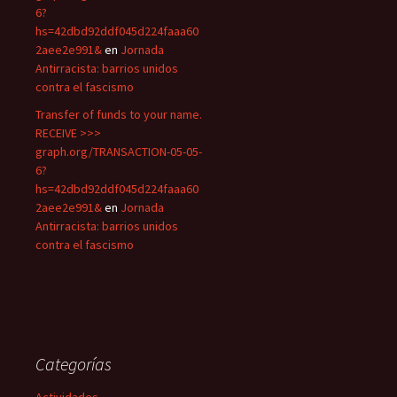
6?
hs=42dbd92ddf045d224faaa60
2aee2e991&
en
Jornada
Antirracista: barrios unidos
contra el fascismo
Transfer of funds to your name.
RECEIVE >>>
graph.org/TRANSACTION-05-05-
6?
hs=42dbd92ddf045d224faaa60
2aee2e991&
en
Jornada
Antirracista: barrios unidos
contra el fascismo
Categorías
Actividades