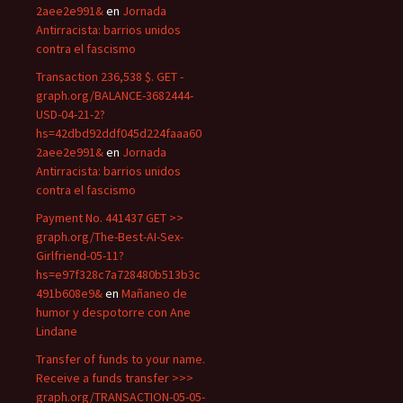
2aee2e991&
en
Jornada
Antirracista: barrios unidos
contra el fascismo
Transaction 236,538 $. GET -
graph.org/BALANCE-3682444-
USD-04-21-2?
hs=42dbd92ddf045d224faaa60
2aee2e991&
en
Jornada
Antirracista: barrios unidos
contra el fascismo
Payment No. 441437 GET >>
graph.org/The-Best-AI-Sex-
Girlfriend-05-11?
hs=e97f328c7a728480b513b3c
491b608e9&
en
Mañaneo de
humor y despotorre con Ane
Lindane
Transfer of funds to your name.
Receive a funds transfer >>>
graph.org/TRANSACTION-05-05-