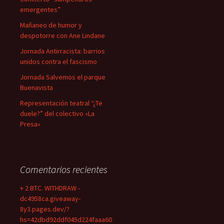
emergentes”
Mañaneo de humor y
despotorre con Ane Lindane
Jornada Antirracista: barrios
unidos contra el fascismo
Jornada Salvemos el parque
Buenavista
Representación teatral “¿Te
duele?” del colectivo «La
Presa»
Comentarios recientes
+ 2 BTC. WITHDRAW -
dc4958ca.giveaway-
8y3.pages.dev/?
hs=42dbd92ddf045d224faaa60