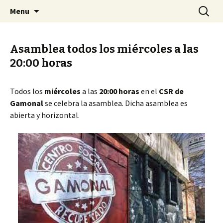
Centro Social Recuperado Gamonal
Skip
Buscar:
CSR Gamonal
Menu
to
content
Asamblea todos los miércoles a las
20:00 horas
Todos los
miércoles
a las
20:00 horas
en el
CSR de
Gamonal
se celebra la asamblea. Dicha asamblea es
abierta y horizontal.