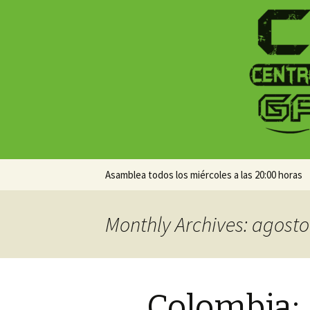
Centro Social Recuperado Ga
CSR Gamo
Skip
Asamblea todos los miércoles a las 20:00 horas
to
content
Monthly Archives: agosto
Colombia: 