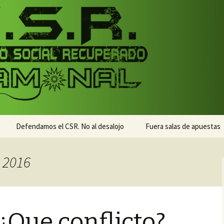
monal
nal
Defendamos el CSR. No al desalojo
Fuera salas de apuestas
 2016
¿Que conflicto?