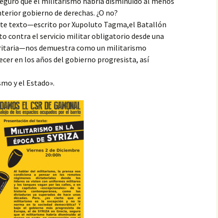
seguro que el militarismo habría disminuido al menos
terior gobierno de derechas. ¿O no?
este texto—escrito por Xupoluto Tagma,el Batallón
 contra el servicio militar obligatorio desde una
toritaria—nos demuestra como un militarismo
cer en los años del gobierno progresista, así
smo y el Estado».