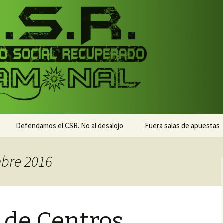
monal
nal
Defendamos el CSR. No al desalojo
Fuera salas de apuestas
mbre 2016
 de Centros