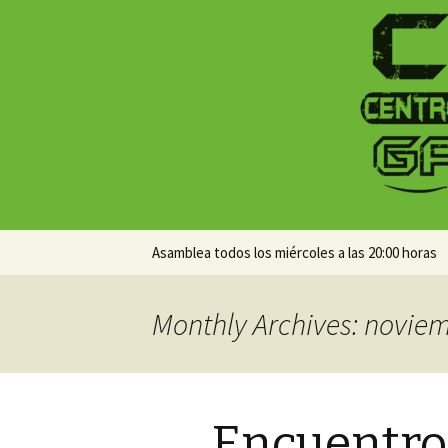
Centro Social Recuperado Ga
CSR Gamo
Skip
Asamblea todos los miércoles a las 20:00 horas
to
content
Monthly Archives: novie
Encuentro