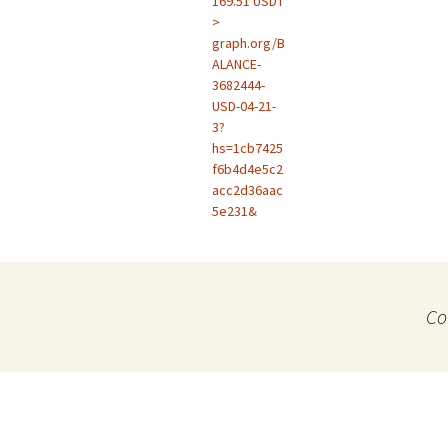
169.51 USDT
>
graph.org/B
ALANCE-
3682444-
USD-04-21-
3?
hs=1cb7425
f6b4d4e5c2
acc2d36aac
5e231&
Co