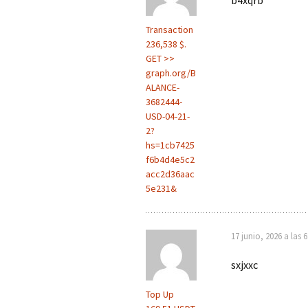
Transaction
236,538 $.
GET >>
graph.org/B
ALANCE-
3682444-
USD-04-21-
2?
hs=1cb7425
f6b4d4e5c2
acc2d36aac
5e231&
17 junio, 2026 a las 
sxjxxc
Top Up