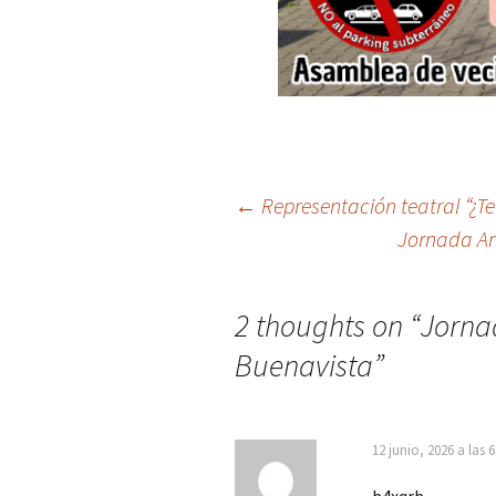
Post
←
Representación teatral “¿Te
Jornada Ant
navigation
2 thoughts on “
Jorna
Buenavista
”
12 junio, 2026 a las 
b4xqrb