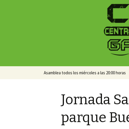
Centro Social Recuperado Ga
CSR Gamo
Skip
Asamblea todos los miércoles a las 20:00 horas
to
content
Jornada Sa
parque Bu