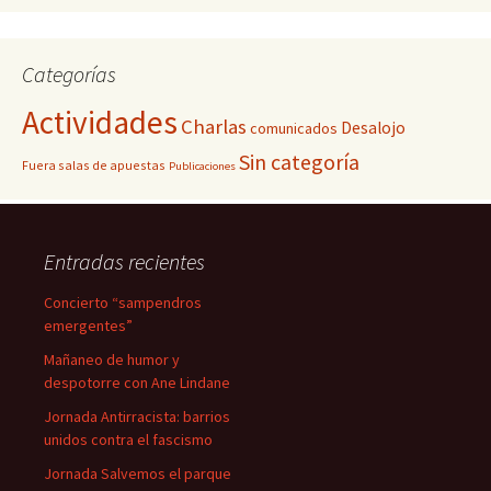
Categorías
Actividades
Charlas
Desalojo
comunicados
Sin categoría
Fuera salas de apuestas
Publicaciones
Entradas recientes
Concierto “sampendros
emergentes”
Mañaneo de humor y
despotorre con Ane Lindane
Jornada Antirracista: barrios
unidos contra el fascismo
Jornada Salvemos el parque