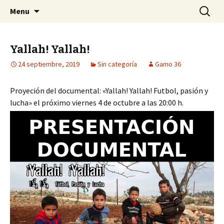
Centro Social Recuperado Gamonal
Skip
Buscar:
CSR Gamonal
Menu
to
content
Yallah! Yallah!
24 septiembre, 2019
Sin categoría
Gamo 36
Proyeción del documental: «Yallah! Yallah! Futbol, pasión y
lucha» el próximo viernes 4 de octubre a las 20:00 h.