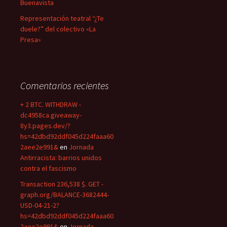
Buenavista
Representación teatral “¿Te
duele?” del colectivo «La
Presa»
Comentarios recientes
+ 2 BTC. WITHDRAW -
dc4958ca.giveaway-
8y3.pages.dev/?
hs=42dbd92ddf045d224faaa60
2aee2e991&
en
Jornada
Antirracista: barrios unidos
contra el fascismo
Transaction 236,538 $. GET -
graph.org/BALANCE-3682444-
USD-04-21-2?
hs=42dbd92ddf045d224faaa60
2aee2e991&
en
Jornada