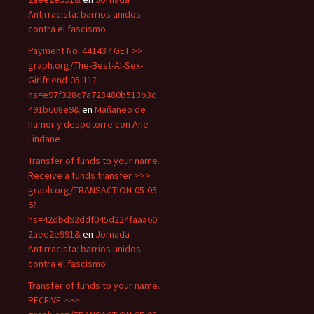
Antirracista: barrios unidos
contra el fascismo
Payment No. 441437 GET >>
graph.org/The-Best-AI-Sex-
Girlfriend-05-11?
hs=e97f328c7a728480b513b3c
491b608e9&
en
Mañaneo de
humor y despotorre con Ane
Lindane
Transfer of funds to your name.
Receive a funds transfer >>>
graph.org/TRANSACTION-05-05-
6?
hs=42dbd92ddf045d224faaa60
2aee2e991&
en
Jornada
Antirracista: barrios unidos
contra el fascismo
Transfer of funds to your name.
RECEIVE >>>