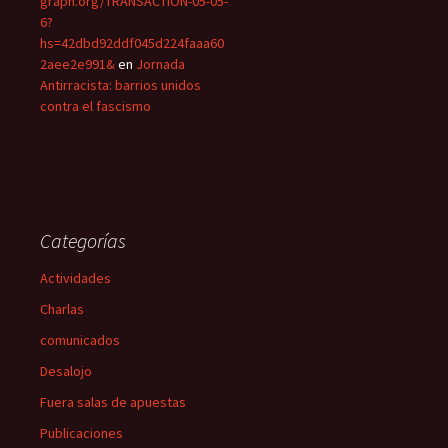
graph.org/TRANSACTION-05-05-
6?
hs=42dbd92ddf045d224faaa60
2aee2e991&
en
Jornada
Antirracista: barrios unidos
contra el fascismo
Categorías
Actividades
Charlas
comunicados
Desalojo
Fuera salas de apuestas
Publicaciones