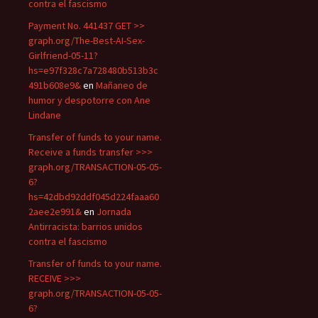
contra el fascismo
Payment No. 441437 GET >>
graph.org/The-Best-AI-Sex-
Girlfriend-05-11?
hs=e97f328c7a728480b513b3c
491b608e9&
en
Mañaneo de
humor y despotorre con Ane
Lindane
Transfer of funds to your name.
Receive a funds transfer >>>
graph.org/TRANSACTION-05-05-
6?
hs=42dbd92ddf045d224faaa60
2aee2e991&
en
Jornada
Antirracista: barrios unidos
contra el fascismo
Transfer of funds to your name.
RECEIVE >>>
graph.org/TRANSACTION-05-05-
6?