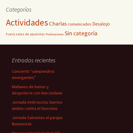
Categorías
Actividades
Charlas
Desalojo
comunicados
Sin categoría
Fuera salas de apuestas
Publicaciones
Entradas recientes
Concierto “sampendros
emergentes”
Mañaneo de humor y
despotorre con Ane Lindane
Jornada Antirracista: barrios
unidos contra el fascismo
Jornada Salvemos el parque
Buenavista