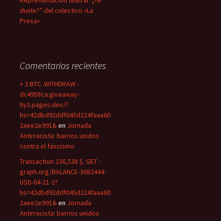
Representación teatral “¿Te
duele?” del colectivo «La
Presa»
Comentarios recientes
+ 2 BTC. WITHDRAW -
dc4958ca.giveaway-
8y3.pages.dev/?
hs=42dbd92ddf045d224faaa60
2aee2e991&
en
Jornada
Antirracista: barrios unidos
contra el fascismo
Transaction 236,538 $. GET -
graph.org/BALANCE-3682444-
USD-04-21-2?
hs=42dbd92ddf045d224faaa60
2aee2e991&
en
Jornada
Antirracista: barrios unidos