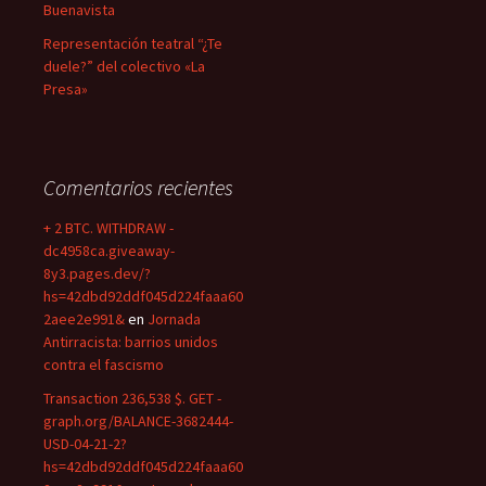
Buenavista
Representación teatral “¿Te
duele?” del colectivo «La
Presa»
Comentarios recientes
+ 2 BTC. WITHDRAW -
dc4958ca.giveaway-
8y3.pages.dev/?
hs=42dbd92ddf045d224faaa60
2aee2e991&
en
Jornada
Antirracista: barrios unidos
contra el fascismo
Transaction 236,538 $. GET -
graph.org/BALANCE-3682444-
USD-04-21-2?
hs=42dbd92ddf045d224faaa60