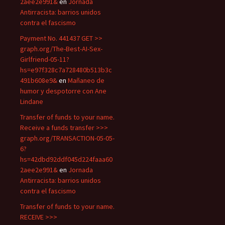
2aee2e991&
en
Jornada
Antirracista: barrios unidos
contra el fascismo
Payment No. 441437 GET >>
graph.org/The-Best-AI-Sex-
Girlfriend-05-11?
hs=e97f328c7a728480b513b3c
491b608e9&
en
Mañaneo de
humor y despotorre con Ane
Lindane
Transfer of funds to your name.
Receive a funds transfer >>>
graph.org/TRANSACTION-05-05-
6?
hs=42dbd92ddf045d224faaa60
2aee2e991&
en
Jornada
Antirracista: barrios unidos
contra el fascismo
Transfer of funds to your name.
RECEIVE >>>