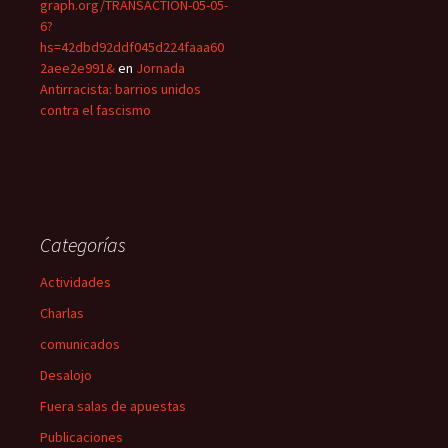
graph.org/TRANSACTION-05-05-
6?
hs=42dbd92ddf045d224faaa60
2aee2e991&
en
Jornada
Antirracista: barrios unidos
contra el fascismo
Categorías
Actividades
Charlas
comunicados
Desalojo
Fuera salas de apuestas
Publicaciones