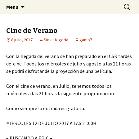
Centro Social Recuperado Gamonal
Skip
Buscar:
CSR Gamonal
Menu
to
content
Cine de Verano
8 julio, 2017
Sin categoría
gamo7
Con la llegada del verano se han preparado en el CSR tardes
de cine. Todos los miércoles de julio y agosto a las 21 horas
se podrá disfrutar de la proyección de una película.
Con el cine de verano, en Julio, tenemos todos los
miércoles a las 21 horas la siguiente programacion:
Como siempre la entrada es gratuita.
MIERCOLES 12 DE JULIO 2017 A LAS 21:00H
– BUSCANDO A ERIC –