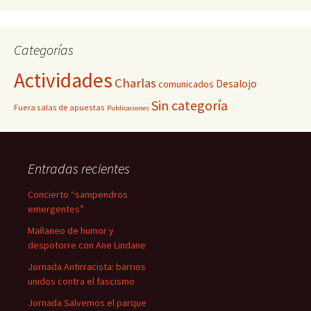
Categorías
Actividades
Charlas
Desalojo
comunicados
Sin categoría
Fuera salas de apuestas
Publicaciones
Entradas recientes
Concierto “sampendros
emergentes”
Mañaneo de humor y
despotorre con Ane Lindane
Jornada Antirracista: barrios
unidos contra el fascismo
Jornada Salvemos el parque