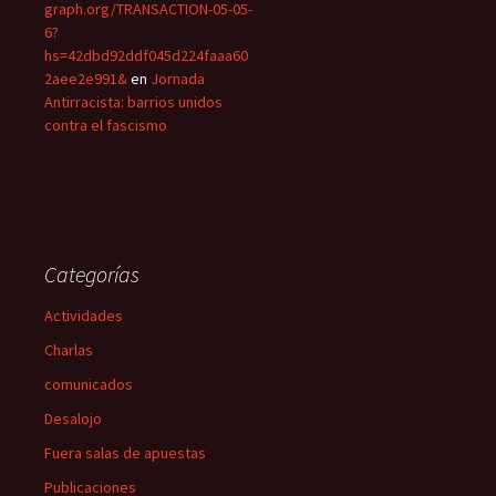
graph.org/TRANSACTION-05-05-
6?
hs=42dbd92ddf045d224faaa60
2aee2e991&
en
Jornada
Antirracista: barrios unidos
contra el fascismo
Categorías
Actividades
Charlas
comunicados
Desalojo
Fuera salas de apuestas
Publicaciones