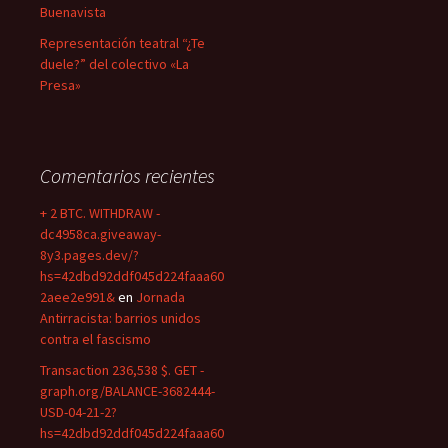
Buenavista
Representación teatral “¿Te
duele?” del colectivo «La
Presa»
Comentarios recientes
+ 2 BTC. WITHDRAW -
dc4958ca.giveaway-
8y3.pages.dev/?
hs=42dbd92ddf045d224faaa60
2aee2e991&
en
Jornada
Antirracista: barrios unidos
contra el fascismo
Transaction 236,538 $. GET -
graph.org/BALANCE-3682444-
USD-04-21-2?
hs=42dbd92ddf045d224faaa60