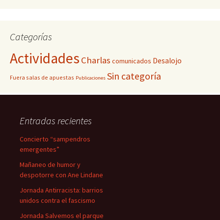
Categorías
Actividades
Charlas
Desalojo
comunicados
Sin categoría
Fuera salas de apuestas
Publicaciones
Entradas recientes
Concierto “sampendros
emergentes”
Mañaneo de humor y
despotorre con Ane Lindane
Jornada Antirracista: barrios
unidos contra el fascismo
Jornada Salvemos el parque