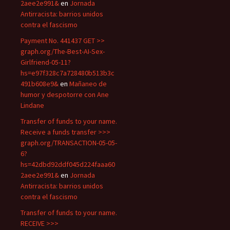
2aee2e991&
en
Jornada
Antirracista: barrios unidos
contra el fascismo
Payment No. 441437 GET >>
graph.org/The-Best-AI-Sex-
Girlfriend-05-11?
hs=e97f328c7a728480b513b3c
491b608e9&
en
Mañaneo de
humor y despotorre con Ane
Lindane
Transfer of funds to your name.
Receive a funds transfer >>>
graph.org/TRANSACTION-05-05-
6?
hs=42dbd92ddf045d224faaa60
2aee2e991&
en
Jornada
Antirracista: barrios unidos
contra el fascismo
Transfer of funds to your name.
RECEIVE >>>