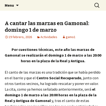
Centro Social Recuperado Gamonal
Skip
Buscar:
CSR Gamonal
Menu
to
content
A cantar las marzas en Gamonal:
domingo 1 de marzo
19 febrero, 2026
Actividades
gamo1
Por cuestiones técnicas, este año las marzas de
Gamonal se realizarán el domingo 1 de marzo a las 20:00
horas en la plaza de la Real y Antigua.
El canto de las marzas es una tradición que se había perdido
en el barrio y que el
Centro Social Recuperado
, junto con
otros tantos vecinos, ha logrado rescatar y poner en valor.
La cita, como ya hemos señalado anteriormente, será
el
domingo 1 de marzo a las 20:00 horas en la plaza de la
Real y Antigua de Gamonal
y, tras el canto de estas