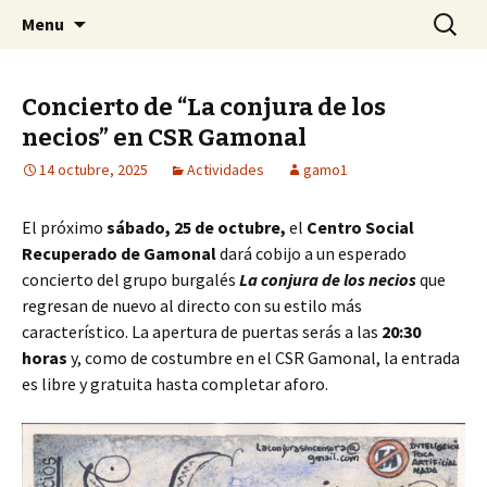
Centro Social Recuperado Gamonal
Skip
Buscar:
CSR Gamonal
Menu
to
content
Concierto de “La conjura de los
necios” en CSR Gamonal
14 octubre, 2025
Actividades
gamo1
El próximo
sábado, 25 de octubre,
el
Centro Social
Recuperado de Gamonal
dará cobijo a un esperado
concierto del grupo burgalés
La conjura de los necios
que
regresan de nuevo al directo con su estilo más
característico. La apertura de puertas serás a las
20:30
horas
y, como de costumbre en el CSR Gamonal, la entrada
es libre y gratuita hasta completar aforo.