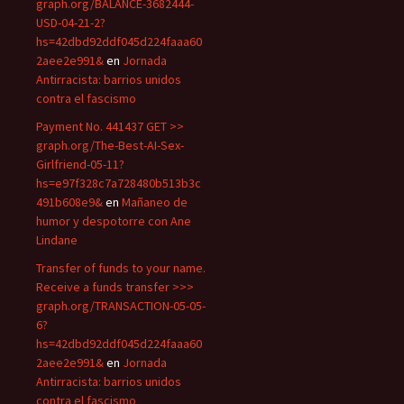
graph.org/BALANCE-3682444-
USD-04-21-2?
hs=42dbd92ddf045d224faaa60
2aee2e991&
en
Jornada
Antirracista: barrios unidos
contra el fascismo
Payment No. 441437 GET >>
graph.org/The-Best-AI-Sex-
Girlfriend-05-11?
hs=e97f328c7a728480b513b3c
491b608e9&
en
Mañaneo de
humor y despotorre con Ane
Lindane
Transfer of funds to your name.
Receive a funds transfer >>>
graph.org/TRANSACTION-05-05-
6?
hs=42dbd92ddf045d224faaa60
2aee2e991&
en
Jornada
Antirracista: barrios unidos
contra el fascismo