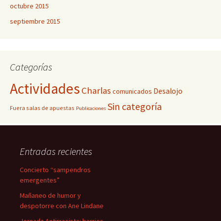
octubre 2015
septiembre 2015
Categorías
Actividades
Charlas
Desalojo
comunicados
Sin categoría
Fuera salas de apuestas
Publicaciones
Entradas recientes
Concierto “sampendros
emergentes”
Mañaneo de humor y
despotorre con Ane Lindane