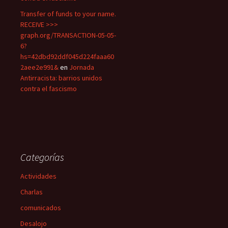
Transfer of funds to your name.
RECEIVE >>>
graph.org/TRANSACTION-05-05-
6?
hs=42dbd92ddf045d224faaa60
2aee2e991&
en
Jornada
Antirracista: barrios unidos
contra el fascismo
Categorías
Actividades
Charlas
comunicados
Desalojo