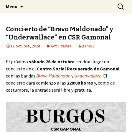
Centro Social Recuperado Gamonal
Skip
Buscar:
CSR Gamonal
Menu
to
content
Concierto de “Bravo Maldonado” y
“Underwallace” en CSR Gamonal
11 octubre, 2024
Actividades
gamo1
El próximo
sábado 26 de octubre
tendrán lugar un
concierto en el
Centro Social Recuperado de Gamonal
con las bandas
Bravo Maldonado
y
Underwallace
. El
concierto dará comienzo a las
220:00 horas
y, como de
costumbre, la entrada será libre y gratuita.