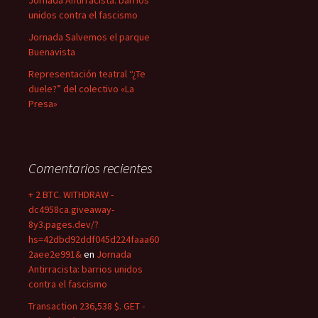
Jornada Antirracista: barrios
unidos contra el fascismo
Jornada Salvemos el parque
Buenavista
Representación teatral “¿Te
duele?” del colectivo «La
Presa»
Comentarios recientes
+ 2 BTC. WITHDRAW -
dc4958ca.giveaway-
8y3.pages.dev/?
hs=42dbd92ddf045d224faaa60
2aee2e991&
en
Jornada
Antirracista: barrios unidos
contra el fascismo
Transaction 236,538 $. GET -