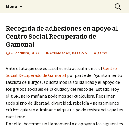
Centro Social Recuperado Gamonal
Skip
Buscar:
CSR Gamonal
Menu
to
content
Recogida de adhesiones en apoyo al
Centro Social Recuperado de
Gamonal
26 octubre, 2023
Actividades
,
Desalojo
gamo1
Ante el ataque que está sufriendo actualmente el
Centro
Social Recuperado de Gamonal
por parte del Ayuntamiento
fascista de Burgos, solicitamos la solidaridad y el apoyo de
los grupos sociales de la ciudad y del resto del Estado. Hoy
el
CSR
, pero mañana podemos ser cualquiera. Reprimen
todo signo de libertad, diversidad, rebeldía y pensamiento
crítico; quieren eliminar cualquier tipo de resistencia que les
cuestione.
Por ello, hacemos un llamamiento a apoyar a las siguientes