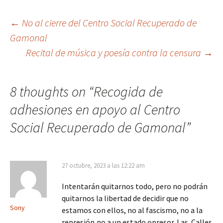
Post
←
No al cierre del Centro Social Recuperado de
Gamonal
Recital de música y poesía contra la censura
→
navigation
8 thoughts on “
Recogida de
adhesiones en apoyo al Centro
Social Recuperado de Gamonal
”
27 octubre, 2023 a las 12:22 am
Intentarán quitarnos todo, pero no podrán
quitarnos la libertad de decidir que no
Sony
estamos con ellos, no al fascismo, no a la
represión,no a un estado opresor. Las. Calles