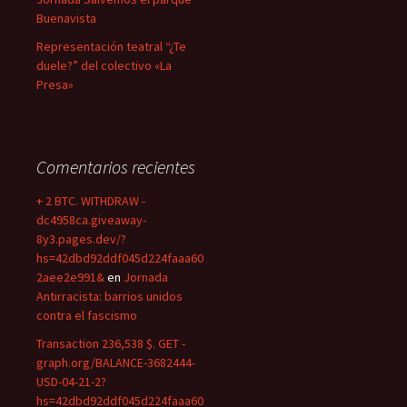
Buenavista
Representación teatral “¿Te
duele?” del colectivo «La
Presa»
Comentarios recientes
+ 2 BTC. WITHDRAW -
dc4958ca.giveaway-
8y3.pages.dev/?
hs=42dbd92ddf045d224faaa60
2aee2e991&
en
Jornada
Antirracista: barrios unidos
contra el fascismo
Transaction 236,538 $. GET -
graph.org/BALANCE-3682444-
USD-04-21-2?
hs=42dbd92ddf045d224faaa60