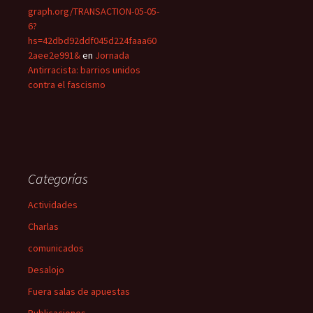
graph.org/TRANSACTION-05-05-
6?
hs=42dbd92ddf045d224faaa60
2aee2e991&
en
Jornada
Antirracista: barrios unidos
contra el fascismo
Categorías
Actividades
Charlas
comunicados
Desalojo
Fuera salas de apuestas
Publicaciones