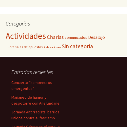
Categorías
Actividades
Charlas
Desalojo
comunicados
Sin categoría
Fuera salas de apuestas
Publicaciones
Entradas recientes
Concierto “sampendros
emergentes”
Mañaneo de humor y
despotorre con Ane Lindane
Jornada Antirracista: barrios
unidos contra el fascismo
Jornada Salvemos el parque