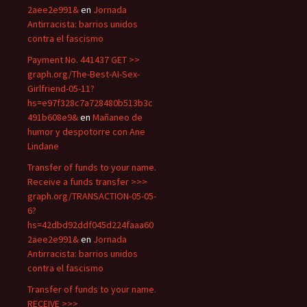
2aee2e991&
en
Jornada
Antirracista: barrios unidos
contra el fascismo
Payment No. 441437 GET >>
graph.org/The-Best-AI-Sex-
Girlfriend-05-11?
hs=e97f328c7a728480b513b3c
491b608e9&
en
Mañaneo de
humor y despotorre con Ane
Lindane
Transfer of funds to your name.
Receive a funds transfer >>>
graph.org/TRANSACTION-05-05-
6?
hs=42dbd92ddf045d224faaa60
2aee2e991&
en
Jornada
Antirracista: barrios unidos
contra el fascismo
Transfer of funds to your name.
RECEIVE >>>