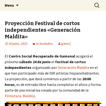
Centro Social Recuperado Gamonal
Skip
Buscar:
CSR Gamonal
Menu
to
content
Proyección Festival de cortos
independientes «Generación
Maldita»
20 junio, 2023
Actividades
gamo1
El
Centro Social Recuperado de Gamonal
acogerá el
próximo
sábado 24 de junio
el
festival de cortos
independientes
organizado por
Generación Maldita
en el
que han participado más de 500 artistas hispanohablantes.
La proyección, que dará comienzo a partir de las
20:00
horas
, es de entrada libre hasta completar el aforo y forma
parte de una iniciativa creada por la comunidad de la
Filmoteca Maldita.