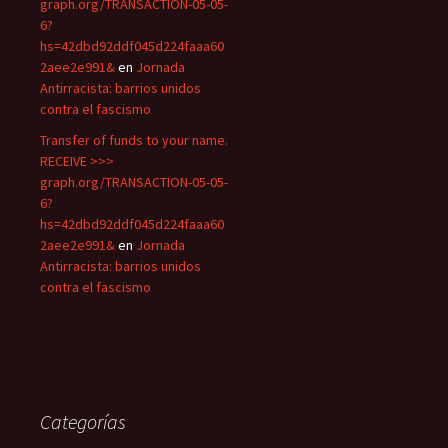
graph.org/TRANSACTION-05-05-
6?
hs=42dbd92ddf045d224faaa60
2aee2e991&
en
Jornada
Antirracista: barrios unidos
contra el fascismo
Transfer of funds to your name.
RECEIVE >>>
graph.org/TRANSACTION-05-05-
6?
hs=42dbd92ddf045d224faaa60
2aee2e991&
en
Jornada
Antirracista: barrios unidos
contra el fascismo
Categorías