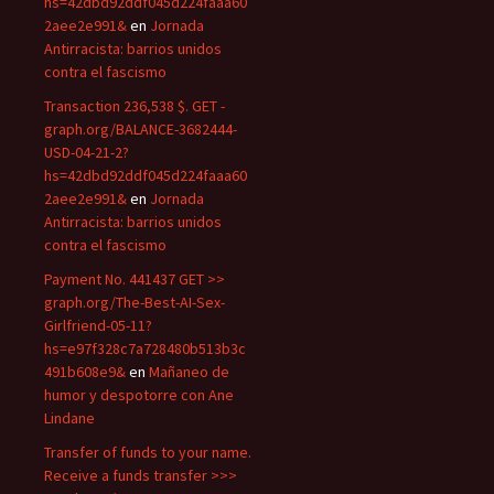
hs=42dbd92ddf045d224faaa60
2aee2e991&
en
Jornada
Antirracista: barrios unidos
contra el fascismo
Transaction 236,538 $. GET -
graph.org/BALANCE-3682444-
USD-04-21-2?
hs=42dbd92ddf045d224faaa60
2aee2e991&
en
Jornada
Antirracista: barrios unidos
contra el fascismo
Payment No. 441437 GET >>
graph.org/The-Best-AI-Sex-
Girlfriend-05-11?
hs=e97f328c7a728480b513b3c
491b608e9&
en
Mañaneo de
humor y despotorre con Ane
Lindane
Transfer of funds to your name.
Receive a funds transfer >>>