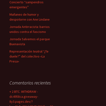
Concierto “sampendros
emergentes”
Mañaneo de humor y
despotorre con Ane Lindane
Jornada Antirracista: barrios
unidos contra el fascismo
Jornada Salvemos el parque
Buenavista
Representación teatral “¿Te
duele?” del colectivo «La
Presa»
Comentarios recientes
+ 2 BTC. WITHDRAW -
dc4958ca.giveaway-
8y3.pages.dev/?