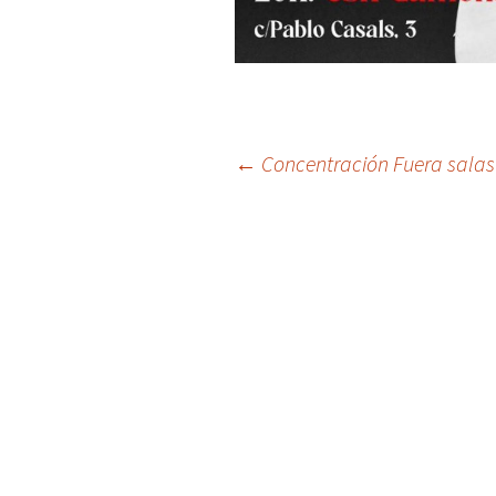
Post
←
Concentración Fuera salas
navigation