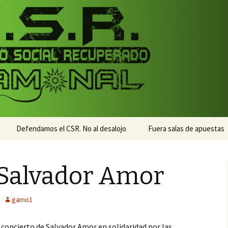
monal
nal
Defendamos el CSR. No al desalojo
Fuera salas de apuestas
 Salvador Amor
gamo1
 concierto de Salvador Amor en solidaridad por las