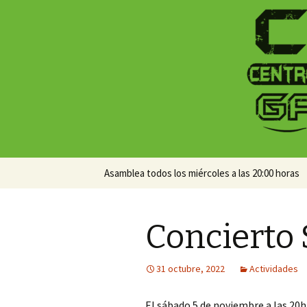
Centro Social Recuperado Ga
CSR Gamo
Skip
Asamblea todos los miércoles a las 20:00 horas
to
content
Concierto
31 octubre, 2022
Actividades
El sábado 5 de noviembre a las 20h