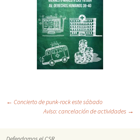
Post
←
Concierto de punk-rock este sábado
Aviso: cancelación de actividades
→
navigation
Defendamos el CSR