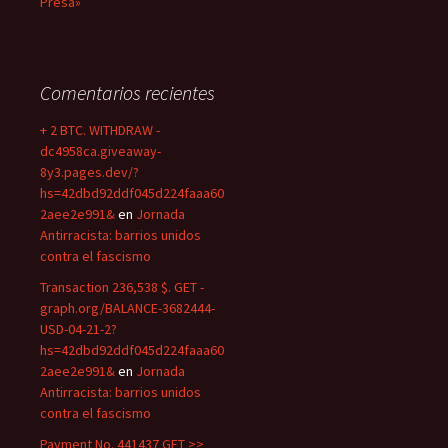
Presa»
Comentarios recientes
+ 2 BTC. WITHDRAW -
dc4958ca.giveaway-
8y3.pages.dev/?
hs=42dbd92ddf045d224faaa60
2aee2e991&
en
Jornada
Antirracista: barrios unidos
contra el fascismo
Transaction 236,538 $. GET -
graph.org/BALANCE-3682444-
USD-04-21-2?
hs=42dbd92ddf045d224faaa60
2aee2e991&
en
Jornada
Antirracista: barrios unidos
contra el fascismo
Payment No. 441437 GET >>