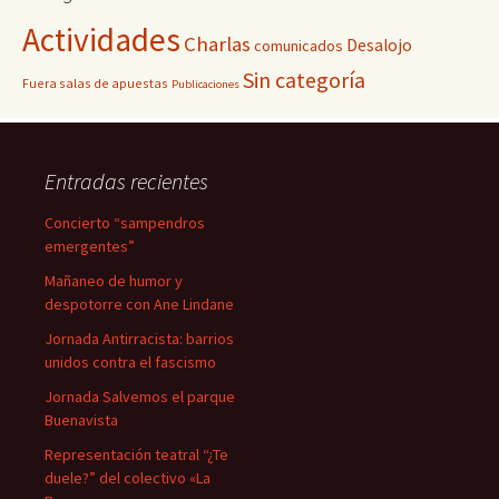
Actividades
Charlas
Desalojo
comunicados
Sin categoría
Fuera salas de apuestas
Publicaciones
Entradas recientes
Concierto “sampendros
emergentes”
Mañaneo de humor y
despotorre con Ane Lindane
Jornada Antirracista: barrios
unidos contra el fascismo
Jornada Salvemos el parque
Buenavista
Representación teatral “¿Te
duele?” del colectivo «La