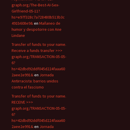
graph.org/The-Best-AI-Sex-
Girlfriend-05-11?
hs=e97f328c7a728480b513b3c
491b608e9&
en
Mañaneo de
humor y despotorre con Ane
Lindane
Transfer of funds to your name.
Receive a funds transfer >>>
graph.org/TRANSACTION-05-05-
6?
hs=42dbd92ddf045d224faaa60
2aee2e991&
en
Jornada
Antirracista: barrios unidos
contra el fascismo
Transfer of funds to your name.
RECEIVE >>>
graph.org/TRANSACTION-05-05-
6?
hs=42dbd92ddf045d224faaa60
2aee2e991&
en
Jornada