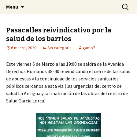
Centro Social Recuperado Gamonal
Skip
Buscar:
CSR Gamonal
Menu
to
content
Pasacalles reivindicativo por la
salud de los barrios
6 marzo, 2020
Sin categoría
gamo7
Este viernes 6 de Marzo a las 19:00 se saldrá de la Avenida
Derechos Humanos 38-40 reivindicando el cierre de las salas
de apuestas y la continuidad de los servicios sanitarios
públicos cercanos a esta vía (las urgencias del centro de
salud La Antigua y la finalización de las obras del centro de
Salud García Lorca).