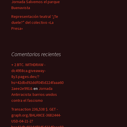
Jornada Salvemos el parque
Buenavista
Representación teatral “¿Te
duele?” del colectivo «La
Presa»
Comentarios recientes
+ 2 BTC. WITHDRAW -
dc4958ca.giveaway-
8y3.pages.dev/?
hs=42dbd92ddf045d224faaa60
2aee2e991&
en
Jornada
Antirracista: barrios unidos
contra el fascismo
Transaction 236,538 $. GET -
graph.org/BALANCE-3682444-
USD-04-21-2?