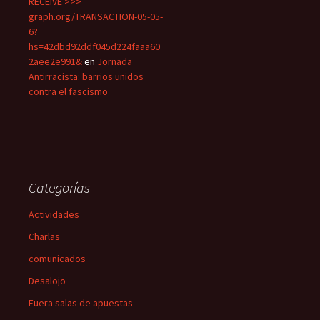
RECEIVE >>>
graph.org/TRANSACTION-05-05-
6?
hs=42dbd92ddf045d224faaa60
2aee2e991&
en
Jornada
Antirracista: barrios unidos
contra el fascismo
Categorías
Actividades
Charlas
comunicados
Desalojo
Fuera salas de apuestas