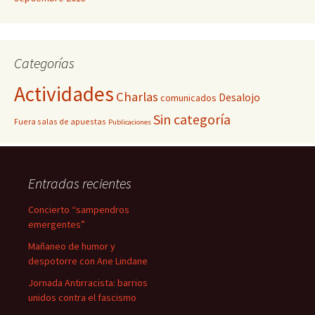
Categorías
Actividades
Charlas
Desalojo
comunicados
Sin categoría
Fuera salas de apuestas
Publicaciones
Entradas recientes
Concierto “sampendros
emergentes”
Mañaneo de humor y
despotorre con Ane Lindane
Jornada Antirracista: barrios
unidos contra el fascismo