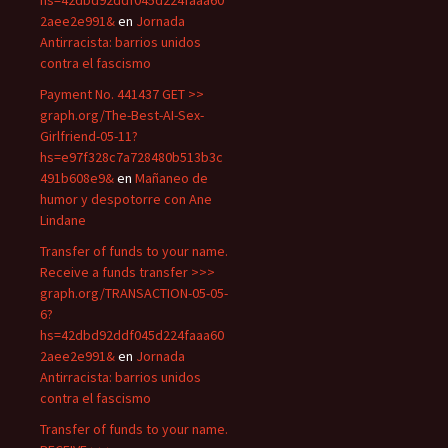
hs=42dbd92ddf045d224faaa60
2aee2e991&
en
Jornada
Antirracista: barrios unidos
contra el fascismo
Payment No. 441437 GET >>
graph.org/The-Best-AI-Sex-
Girlfriend-05-11?
hs=e97f328c7a728480b513b3c
491b608e9&
en
Mañaneo de
humor y despotorre con Ane
Lindane
Transfer of funds to your name.
Receive a funds transfer >>>
graph.org/TRANSACTION-05-05-
6?
hs=42dbd92ddf045d224faaa60
2aee2e991&
en
Jornada
Antirracista: barrios unidos
contra el fascismo
Transfer of funds to your name.