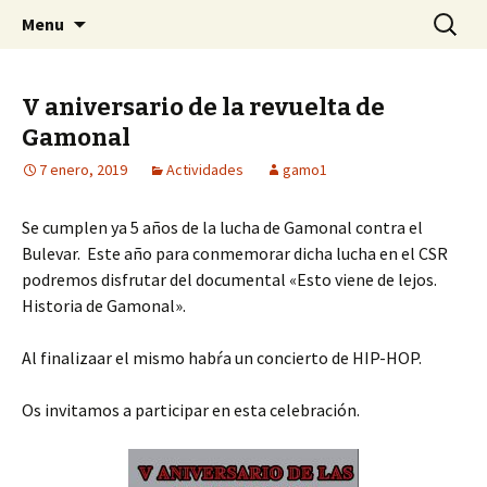
Centro Social Recuperado Gamonal
Skip
Buscar:
CSR Gamonal
Menu
to
content
V aniversario de la revuelta de
Gamonal
7 enero, 2019
Actividades
gamo1
Se cumplen ya 5 años de la lucha de Gamonal contra el
Bulevar. Este año para conmemorar dicha lucha en el CSR
podremos disfrutar del documental «Esto viene de lejos.
Historia de Gamonal».
Al finalizaar el mismo habŕa un concierto de HIP-HOP.
Os invitamos a participar en esta celebración.