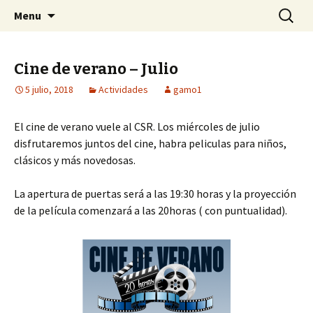
Centro Social Recuperado Gamonal
Skip
Buscar:
CSR Gamonal
Menu
to
content
Cine de verano – Julio
5 julio, 2018
Actividades
gamo1
El cine de verano vuele al CSR. Los miércoles de julio
disfrutaremos juntos del cine, habra peliculas para niños,
clásicos y más novedosas.
La apertura de puertas será a las 19:30 horas y la proyección
de la película comenzará a las 20horas ( con puntualidad).