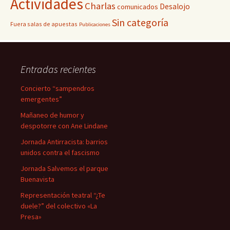
Actividades
Charlas
Desalojo
comunicados
Sin categoría
Fuera salas de apuestas
Publicaciones
Entradas recientes
Concierto “sampendros
emergentes”
Mañaneo de humor y
despotorre con Ane Lindane
Jornada Antirracista: barrios
unidos contra el fascismo
Jornada Salvemos el parque
Buenavista
Representación teatral “¿Te
duele?” del colectivo «La
Presa»