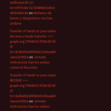
Girlfriend-05-11?
hs=e97f328c7a728480b513b3c
491b608e9&
en
Mañaneo de
humor y despotorre con Ane
Lindane
Transfer of funds to your name.
Receive a funds transfer >>>
graph.org/TRANSACTION-05-05-
6?
hs=42dbd92ddf045d224faaa60
2aee2e991&
en
Jornada
Antirracista: barrios unidos
contra el fascismo
Transfer of funds to your name.
RECEIVE >>>
graph.org/TRANSACTION-05-05-
6?
hs=42dbd92ddf045d224faaa60
2aee2e991&
en
Jornada
Antirracista: barrios unidos