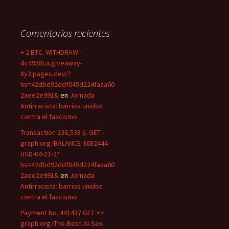
Comentarios recientes
+ 2 BTC. WITHDRAW -
dc4958ca.giveaway-
8y3.pages.dev/?
hs=42dbd92ddf045d224faaa60
2aee2e991&
en
Jornada
Antirracista: barrios unidos
contra el fascismo
Transaction 236,538 $. GET -
graph.org/BALANCE-3682444-
USD-04-21-2?
hs=42dbd92ddf045d224faaa60
2aee2e991&
en
Jornada
Antirracista: barrios unidos
contra el fascismo
Payment No. 441437 GET >>
graph.org/The-Best-AI-Sex-