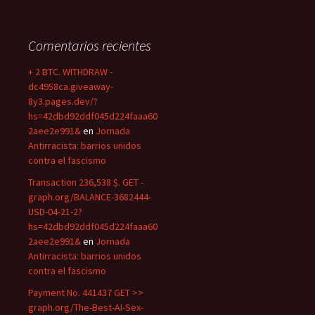
Comentarios recientes
+ 2 BTC. WITHDRAW -
dc4958ca.giveaway-
8y3.pages.dev/?
hs=42dbd92ddf045d224faaa60
2aee2e991&
en
Jornada
Antirracista: barrios unidos
contra el fascismo
Transaction 236,538 $. GET -
graph.org/BALANCE-3682444-
USD-04-21-2?
hs=42dbd92ddf045d224faaa60
2aee2e991&
en
Jornada
Antirracista: barrios unidos
contra el fascismo
Payment No. 441437 GET >>
graph.org/The-Best-AI-Sex-