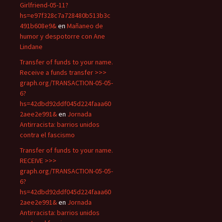
Girlfriend-05-11?
hs=e97f328c7a728480b513b3c
491b608e9&
en
Mañaneo de
humor y despotorre con Ane
Lindane
Transfer of funds to your name.
Receive a funds transfer >>>
graph.org/TRANSACTION-05-05-
6?
hs=42dbd92ddf045d224faaa60
2aee2e991&
en
Jornada
Antirracista: barrios unidos
contra el fascismo
Transfer of funds to your name.
RECEIVE >>>
graph.org/TRANSACTION-05-05-
6?
hs=42dbd92ddf045d224faaa60
2aee2e991&
en
Jornada
Antirracista: barrios unidos