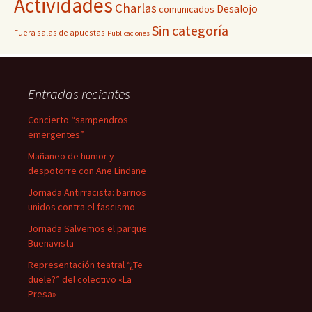
Actividades
Charlas
Desalojo
comunicados
Sin categoría
Fuera salas de apuestas
Publicaciones
Entradas recientes
Concierto “sampendros
emergentes”
Mañaneo de humor y
despotorre con Ane Lindane
Jornada Antirracista: barrios
unidos contra el fascismo
Jornada Salvemos el parque
Buenavista
Representación teatral “¿Te
duele?” del colectivo «La
Presa»