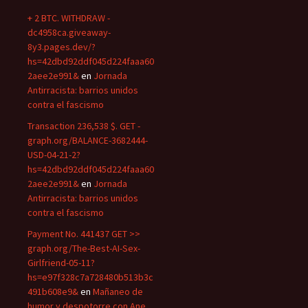
+ 2 BTC. WITHDRAW -
dc4958ca.giveaway-
8y3.pages.dev/?
hs=42dbd92ddf045d224faaa60
2aee2e991&
en
Jornada
Antirracista: barrios unidos
contra el fascismo
Transaction 236,538 $. GET -
graph.org/BALANCE-3682444-
USD-04-21-2?
hs=42dbd92ddf045d224faaa60
2aee2e991&
en
Jornada
Antirracista: barrios unidos
contra el fascismo
Payment No. 441437 GET >>
graph.org/The-Best-AI-Sex-
Girlfriend-05-11?
hs=e97f328c7a728480b513b3c
491b608e9&
en
Mañaneo de
humor y despotorre con Ane