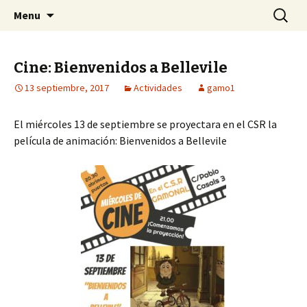
Centro Social Recuperado Gamonal
Skip
Buscar:
CSR Gamonal
Menu
to
content
Cine: Bienvenidos a Bellevile
13 septiembre, 2017
Actividades
gamo1
El miércoles 13 de septiembre se proyectara en el CSR la
película de animación: Bienvenidos a Bellevile