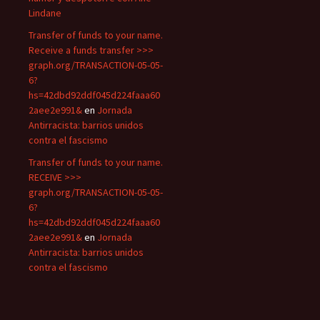
Lindane
Transfer of funds to your name.
Receive a funds transfer >>>
graph.org/TRANSACTION-05-05-
6?
hs=42dbd92ddf045d224faaa60
2aee2e991&
en
Jornada
Antirracista: barrios unidos
contra el fascismo
Transfer of funds to your name.
RECEIVE >>>
graph.org/TRANSACTION-05-05-
6?
hs=42dbd92ddf045d224faaa60
2aee2e991&
en
Jornada
Antirracista: barrios unidos
contra el fascismo