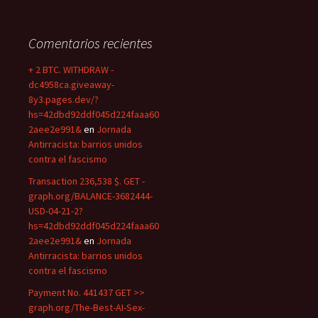
Comentarios recientes
+ 2 BTC. WITHDRAW -
dc4958ca.giveaway-
8y3.pages.dev/?
hs=42dbd92ddf045d224faaa60
2aee2e991&
en
Jornada
Antirracista: barrios unidos
contra el fascismo
Transaction 236,538 $. GET -
graph.org/BALANCE-3682444-
USD-04-21-2?
hs=42dbd92ddf045d224faaa60
2aee2e991&
en
Jornada
Antirracista: barrios unidos
contra el fascismo
Payment No. 441437 GET >>
graph.org/The-Best-AI-Sex-