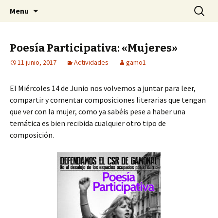
Centro Social Recuperado Gamonal
Skip
Buscar:
CSR Gamonal
Menu
to
content
Poesía Participativa: «Mujeres»
11 junio, 2017
Actividades
gamo1
El Miércoles 14 de Junio nos volvemos a juntar para leer,
compartir y comentar composiciones literarias que tengan
que ver con la mujer, como ya sabéis pese a haber una
temática es bien recibida cualquier otro tipo de
composición.