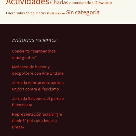
Actividades
Charlas
Desalojo
comunicados
Sin categoría
Fuera salas de apuestas
Publicaciones
Entradas recientes
Concierto “sampendros
emergentes”
Mañaneo de humor y
despotorre con Ane Lindane
Jornada Antirracista: barrios
unidos contra el fascismo
Jornada Salvemos el parque
Buenavista
Representación teatral “¿Te
duele?” del colectivo «La
Presa»