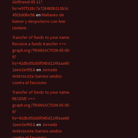
Girlfriend-05-11?
hs=e97f328c7a728480b513b3c
491b608e9&
en
Mañaneo de
humor y despotorre con Ane
Lindane
Transfer of funds to your name.
Receive a funds transfer >>>
graph.org/TRANSACTION-05-05-
6?
hs=42dbd92ddf045d224faaa60
2aee2e991&
en
Jornada
Antirracista: barrios unidos
contra el fascismo
Transfer of funds to your name.
RECEIVE >>>
graph.org/TRANSACTION-05-05-
6?
hs=42dbd92ddf045d224faaa60
2aee2e991&
en
Jornada
Antirracista: barrios unidos
contra el fascismo