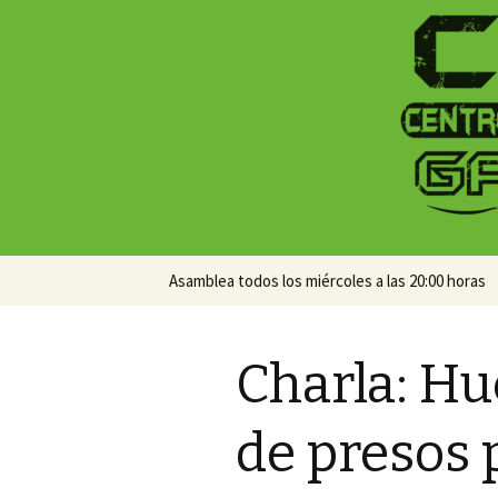
Centro Social Recuperado Ga
CSR Gamo
Skip
Asamblea todos los miércoles a las 20:00 horas
to
content
Charla: H
de presos p