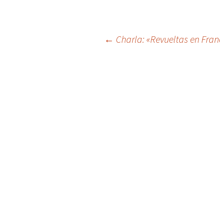
Post
←
Charla: «Revueltas en Franc
navigation