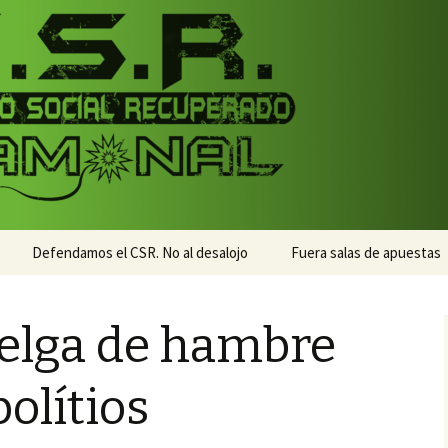
monal
nal
Defendamos el CSR. No al desalojo
Fuera salas de apuestas
uelga de hambre
olítios