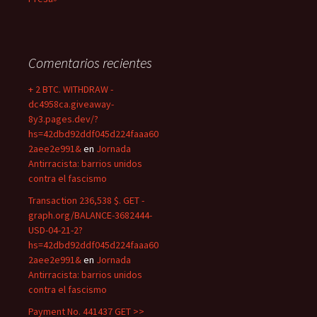
Comentarios recientes
+ 2 BTC. WITHDRAW -
dc4958ca.giveaway-
8y3.pages.dev/?
hs=42dbd92ddf045d224faaa60
2aee2e991&
en
Jornada
Antirracista: barrios unidos
contra el fascismo
Transaction 236,538 $. GET -
graph.org/BALANCE-3682444-
USD-04-21-2?
hs=42dbd92ddf045d224faaa60
2aee2e991&
en
Jornada
Antirracista: barrios unidos
contra el fascismo
Payment No. 441437 GET >>