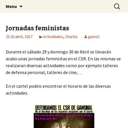
Centro Social Recuperado Gamonal
Skip
Buscar:
CSR Gamonal
Menu
to
content
Jornadas feministas
26 abril, 2017
Actividades
,
Charlas
gamo1
Durante el sábado 29 y domingo 30 de Abril se llevarán
acabo unas jornadas feminsitas en el CSR. En las mismas se
realizaran diversas actividades como por ejemplo talleres
de defensa personal, talleres de cine,…
En el cartel podeis encontrar el horario de las diversas
actividades.