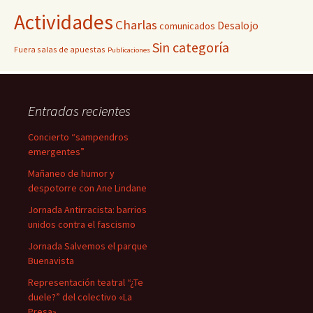
Actividades
Charlas
Desalojo
comunicados
Sin categoría
Fuera salas de apuestas
Publicaciones
Entradas recientes
Concierto “sampendros
emergentes”
Mañaneo de humor y
despotorre con Ane Lindane
Jornada Antirracista: barrios
unidos contra el fascismo
Jornada Salvemos el parque
Buenavista
Representación teatral “¿Te
duele?” del colectivo «La
Presa»