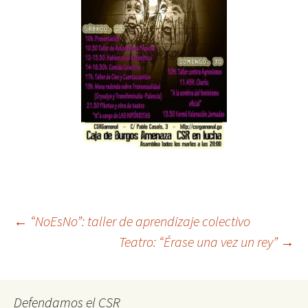
Post
←
“NoEsNo”: taller de aprendizaje colectivo
Teatro: “Érase una vez un rey”
→
navigation
Defendamos el CSR