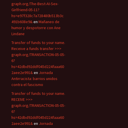
graph.org/The-Best-AI-Sex-
Girlfriend-05-11?
hs=e97f328c7a728480b513b3c
491b608e9&
en
Mañaneo de
humor y despotorre con Ane
Lindane
Transfer of funds to your name.
Receive a funds transfer >>>
graph.org/TRANSACTION-05-05-
6?
hs=42dbd92ddf045d224faaa60
2aee2e991&
en
Jornada
Antirracista: barrios unidos
contra el fascismo
Transfer of funds to your name.
RECEIVE >>>
graph.org/TRANSACTION-05-05-
6?
hs=42dbd92ddf045d224faaa60
2aee2e991&
en
Jornada