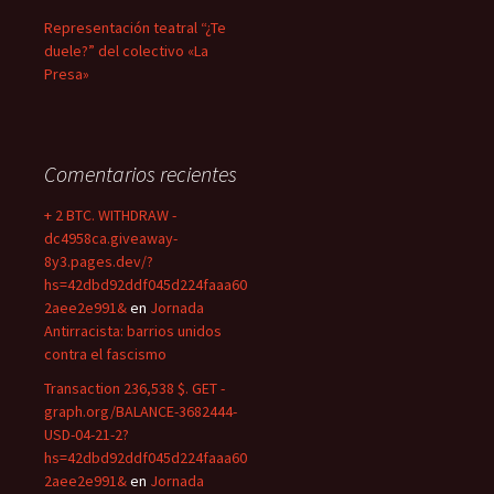
Representación teatral “¿Te
duele?” del colectivo «La
Presa»
Comentarios recientes
+ 2 BTC. WITHDRAW -
dc4958ca.giveaway-
8y3.pages.dev/?
hs=42dbd92ddf045d224faaa60
2aee2e991&
en
Jornada
Antirracista: barrios unidos
contra el fascismo
Transaction 236,538 $. GET -
graph.org/BALANCE-3682444-
USD-04-21-2?
hs=42dbd92ddf045d224faaa60
2aee2e991&
en
Jornada