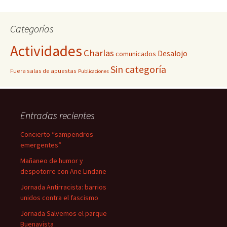
Categorías
Actividades
Charlas
Desalojo
comunicados
Sin categoría
Fuera salas de apuestas
Publicaciones
Entradas recientes
Concierto “sampendros
emergentes”
Mañaneo de humor y
despotorre con Ane Lindane
Jornada Antirracista: barrios
unidos contra el fascismo
Jornada Salvemos el parque
Buenavista