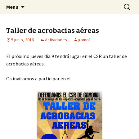
Centro Social Recuperado Gamonal
Skip
Buscar:
CSR Gamonal
Menu
to
content
Taller de acrobacias aéreas
5 junio, 2016
Actividades
gamo1
El próximo jueves día 9 tendrá lugar en el CSR un taller de
acrobacias aéreas.
Os invitamos a participar en el.