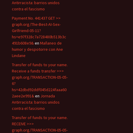
Antirracista: barrios unidos
contra el fascismo
Payment No. 441437 GET >>
graph.org/The-Best-AI-Sex-
Girlfriend-05-11?
hs=e97f328c7a728480b513b3c
491b608e9&
en
Mañaneo de
humor y despotorre con Ane
Lindane
Transfer of funds to your name.
Receive a funds transfer >>>
graph.org/TRANSACTION-05-05-
6?
hs=42dbd92ddf045d224faaa60
2aee2e991&
en
Jornada
Antirracista: barrios unidos
contra el fascismo
Transfer of funds to your name.
RECEIVE >>>
graph.org/TRANSACTION-05-05-