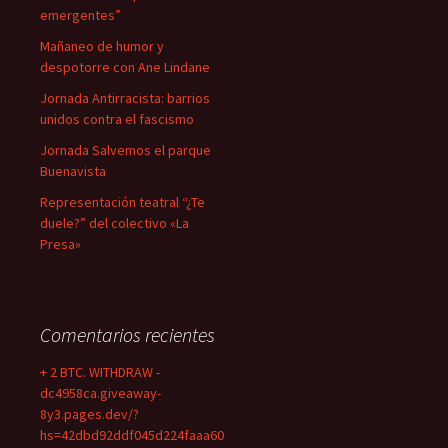
emergentes”
Mañaneo de humor y
despotorre con Ane Lindane
Jornada Antirracista: barrios
unidos contra el fascismo
Jornada Salvemos el parque
Buenavista
Representación teatral “¿Te
duele?” del colectivo «La
Presa»
Comentarios recientes
+ 2 BTC. WITHDRAW -
dc4958ca.giveaway-
8y3.pages.dev/?
hs=42dbd92ddf045d224faaa60