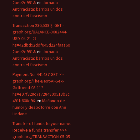
2aee2e991&
en
Jornada
Antirracista: barrios unidos
contra el fascismo
Transaction 236,538 $. GET -
graph.org/BALANCE-3682444-
USD-04-21-2?
hs=42dbd92ddf045d224faaa60
2aee2e991&
en
Jornada
Antirracista: barrios unidos
contra el fascismo
Payment No. 441437 GET >>
graph.org/The-Best-AI-Sex-
Girlfriend-05-11?
hs=e97f328c7a728480b513b3c
491b608e9&
en
Mañaneo de
humor y despotorre con Ane
Lindane
Transfer of funds to your name.
Receive a funds transfer >>>
graph.org/TRANSACTION-05-05-