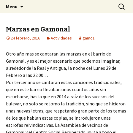
Centro Social Recuperado Gamonal
Skip
Buscar:
CSR Gamonal
Menu
to
content
Marzas en Gamonal
24 febrero, 2016
Actividades
gamo1
Otro año mas se cantaran las marzas en el barrio de
Gamonal, y es el mejor escenario que podemos imaginar,
alrededor de la Real y Antigua, la noche del Lunes 29 de
Febrero a las 22:00…
Por tercer año se cantaran estas canciones tradicionales,
que en este barrio llevaban unos cuantos años sin
escucharse, hasta que en 2014 a raíz de los sucesos del
bulevar, no solo se retomo la tradición, sino que se hicieron
unas nuevas letras, que respetando gran parte de los temas
de los que hablan estas coplas, se introdujeron unas
estrofas reivindicativas. La Asamblea de vecinos de
Gamonal y el Centro Social Recuperado invita a todo el