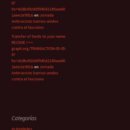
6?
hs=42dbd92ddf045d224faaa60
2aee2e991&
en
Jornada
Antirracista: barrios unidos
contra el fascismo
Transfer of funds to your name.
RECEIVE >>>
graph.org/TRANSACTION-05-05-
6?
hs=42dbd92ddf045d224faaa60
2aee2e991&
en
Jornada
Antirracista: barrios unidos
contra el fascismo
Categorías
Actividades