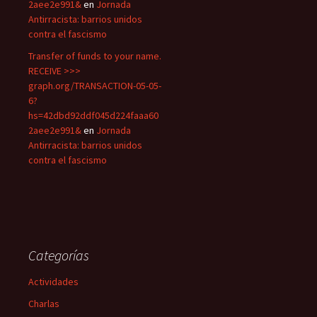
2aee2e991&
en
Jornada
Antirracista: barrios unidos
contra el fascismo
Transfer of funds to your name.
RECEIVE >>>
graph.org/TRANSACTION-05-05-
6?
hs=42dbd92ddf045d224faaa60
2aee2e991&
en
Jornada
Antirracista: barrios unidos
contra el fascismo
Categorías
Actividades
Charlas