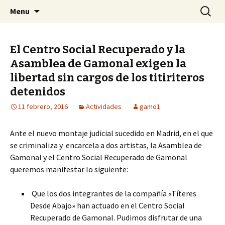
Centro Social Recuperado Gamonal
Skip
Buscar:
CSR Gamonal
Menu
to
content
El Centro Social Recuperado y la
Asamblea de Gamonal exigen la
libertad sin cargos de los titiriteros
detenidos
11 febrero, 2016
Actividades
gamo1
Ante el nuevo montaje judicial sucedido en Madrid, en el que
se criminaliza y encarcela a dos artistas, la Asamblea de
Gamonal y el Centro Social Recuperado de Gamonal
queremos manifestar lo siguiente:
Que los dos integrantes de la compañía «Títeres
Desde Abajo» han actuado en el Centro Social
Recuperado de Gamonal. Pudimos disfrutar de una