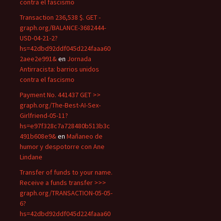
contra el fascismo
Transaction 236,538 $. GET -
graph.org/BALANCE-3682444-
USD-04-21-2?
hs=42dbd92ddf045d224faaa60
2aee2e991&
en
Jornada
Antirracista: barrios unidos
contra el fascismo
Payment No. 441437 GET >>
graph.org/The-Best-AI-Sex-
Girlfriend-05-11?
hs=e97f328c7a728480b513b3c
491b608e9&
en
Mañaneo de
humor y despotorre con Ane
Lindane
Transfer of funds to your name.
Receive a funds transfer >>>
graph.org/TRANSACTION-05-05-
6?
hs=42dbd92ddf045d224faaa60