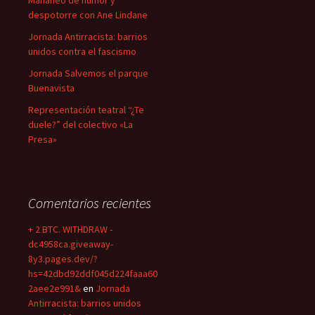
Mañaneo de humor y
despotorre con Ane Lindane
Jornada Antirracista: barrios
unidos contra el fascismo
Jornada Salvemos el parque
Buenavista
Representación teatral “¿Te
duele?” del colectivo «La
Presa»
Comentarios recientes
+ 2 BTC. WITHDRAW -
dc4958ca.giveaway-
8y3.pages.dev/?
hs=42dbd92ddf045d224faaa60
2aee2e991&
en
Jornada
Antirracista: barrios unidos